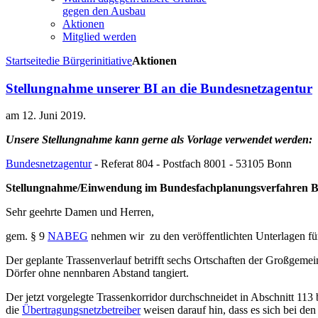
gegen den Ausbau
Aktionen
Mitglied werden
Startseite
die Bürgerinitiative
Aktionen
Stellungnahme unserer BI an die Bundesnetzagentur
am
12. Juni 2019
.
Unsere Stellungnahme kann gerne als Vorlage verwendet werden:
Bundesnetzagentur
- Referat 804 - Postfach 8001 - 53105 Bonn
Stellungnahme/Einwendung im Bundesfachplanungsverfahren BB
Sehr geehrte Damen und Herren,
gem. § 9
NABEG
nehmen wir zu den veröffentlichten Unterlagen für
Der geplante Trassenverlauf betrifft sechs Ortschaften der Großgem
Dörfer ohne nennbaren Abstand tangiert.
Der jetzt vorgelegte Trassenkorridor durchschneidet in Abschnitt 113 
die
Übertragungsnetzbetreiber
weisen darauf hin, dass es sich bei d