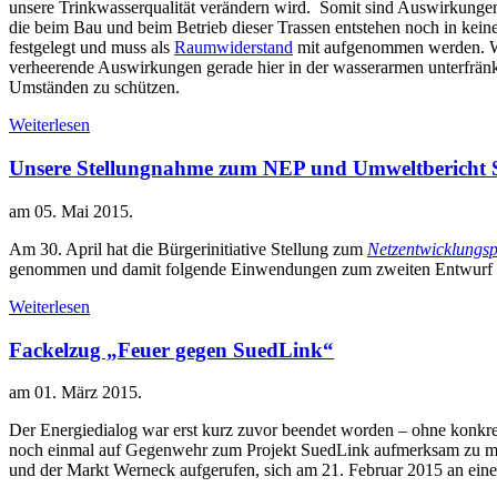
unsere Trinkwasserqualität verändern wird. Somit sind Auswirkung
die beim Bau und beim Betrieb dieser Trassen entstehen noch in keine
festgelegt und muss als
Raumwiderstand
mit aufgenommen werden. Wa
verheerende Auswirkungen gerade hier in der wasserarmen unterfränk
Umständen zu schützen.
Weiterlesen
Unsere Stellungnahme zum NEP und Umweltbericht 
am
05. Mai 2015
.
Am 30. April hat die Bürgerinitiative Stellung zum
Netzentwicklungs
genommen und damit folgende Einwendungen zum zweiten Entwurf
Weiterlesen
Fackelzug „Feuer gegen SuedLink“
am
01. März 2015
.
Der Energiedialog war erst kurz zuvor beendet worden – ohne konkret
noch einmal auf Gegenwehr zum Projekt SuedLink aufmerksam zu ma
und der Markt Werneck aufgerufen, sich am 21. Februar 2015 an eine