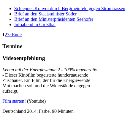
Schlepper-Konvoi durch Bergrheinfeld gegen Stromtrassen
Brief an den Staatsminister Söder
Brief an den Ministerpräsidenten Seehofer
Infoabend in Greßthal
1
2
3
»
Ende
Termine
Videoempfehlung
Leben mit der Energiewende 2 - 100% regenerativ
- Dieser Kinofilm begeisterte hunderttausende
Zuschauer. Ein Film, der für die Energiewende
Mut machen soll und die Widerstände dagegen
aufzeigt.
Film starten!
(Youtube)
Deutschland 2014, Farbe, 90 Minuten