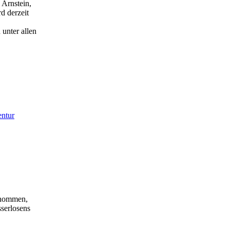
Arnstein,
d derzeit
unter allen
ntur
genommen,
serlosens