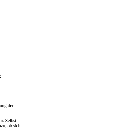
k
uung der
r. Selbst
zu, ob sich