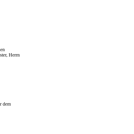
den
ter, Herrn
or dem