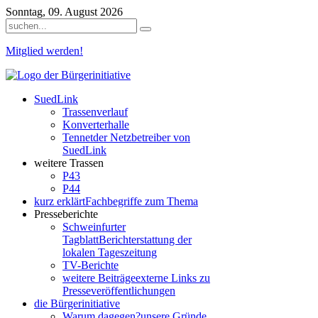
Sonntag, 09. August 2026
Mitglied werden!
SuedLink
Trassenverlauf
Konverterhalle
Tennet
der Netzbetreiber von
SuedLink
weitere Trassen
P43
P44
kurz erklärt
Fachbegriffe zum Thema
Presseberichte
Schweinfurter
Tagblatt
Berichterstattung der
lokalen Tageszeitung
TV-Berichte
weitere Beiträge
externe Links zu
Presseveröffentlichungen
die Bürgerinitiative
Warum dagegen?
unsere Gründe